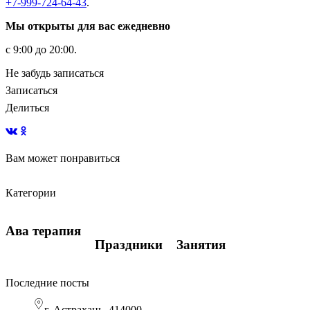
+7-999-724-64-43
.
Мы открыты для вас ежедневно
с 9:00 до 20:00.
Не забудь записаться
Записаться
Делиться
Вам может понравиться
Виды подсказок в обучении
Количество часов
Навыки визуального восприятия
Категории
Ава терапия
Ава терапия
Занятия
Ава терапия
Праздники
Занятия
Последние посты
г. Астрахань, 414000