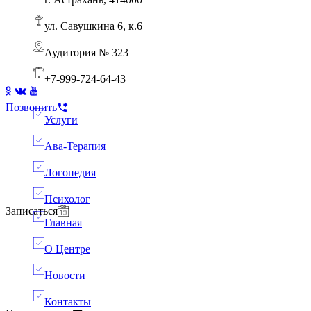
Ребенок боится горшка: пошаговый АВА-тренинг для родителей
Ава терапия
ул. Савушкина 6, к.6
Аудитория № 323
+7-999-724-64-43
Позвонить
Услуги
Ава-Терапия
Логопедия
Психолог
Записаться
Главная
О Центре
Новости
Контакты