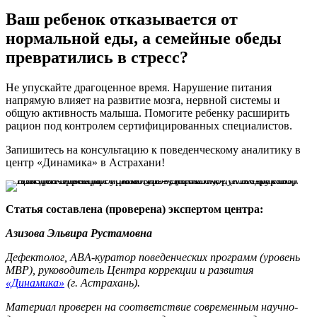
Кормление под гаджеты — это опасная ловушка. Мозг
Ваш ребенок отказывается от
ребенка в этот момент занят яркой картинкой и «не видит»
нормальной еды, а семейные обеды
еду. Как только вы выключите экран, ребенок снова откажется
от пищи, так как не выработал осознанный навык жевания и
превратились в стресс?
глотания. АВА-специалисты центра «Динамика» помогают
родителям мягко и безболезненно уйти от экранной
Не упускайте драгоценное время. Нарушение питания
зависимости во время еды.
напрямую влияет на развитие мозга, нервной системы и
общую активность малыша. Помогите ребенку расширить
рацион под контролем сертифицированных специалистов.
Запишитесь на консультацию к поведенческому аналитику в
центр «Динамика» в Астрахани!
Статья составлена (проверена) экспертом центра:
Азизова Эльвира Рустамовна
Дефектолог, ABA-куратор поведенческих программ (уровень
MBP), руководитель Центра коррекции и развития
«Динамика»
(г. Астрахань).
Материал проверен на соответствие современным научно-