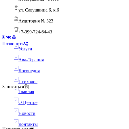
Ребенок боится горшка: пошаговый АВА-тренинг для родителей
Ава терапия
ул. Савушкина 6, к.6
Аудитория № 323
+7-999-724-64-43
Позвонить
Услуги
Ава-Терапия
Логопедия
Психолог
Записаться
Главная
О Центре
Новости
Контакты