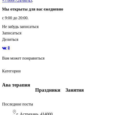
+7-999-724-64-43
.
Мы открыты для вас ежедневно
с 9:00 до 20:00.
Не забудь записаться
Записаться
Делиться
Вам может понравиться
Виды подсказок в обучении
Количество часов
Навыки визуального восприятия
Категории
Ава терапия
Ава терапия
Занятия
Ава терапия
Праздники
Занятия
Последние посты
г. Астрахань, 414000