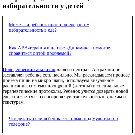
избирательности у детей
Может ли ребенок просто «перерасти»
избирательность в еде?
Легкие возрастные капризы (неофобия в возрасте 2–3 лет)
Как АВА-терапия в центре «Динамика» помогает
действительно могут пройти сами при правильном
справиться с этой проблемой?
поведении родителей. Но если у ребенка выраженная
избирательность, рацион сужен до пары продуктов, и это
длится месяцами — без коррекции деструктивный навык
Поведенческий аналитик
нашего центра в Астрахани не
только закрепится. С возрастом это может привести к
заставляет ребенка есть насильно. Мы раскладываем процесс
дефициту витаминов, проблемам с ЖКТ и задержке
приема пищи на микро-шаги, используем визуальное
психоречевого развития.
расписание, системы поощрений (жетоны) и специальные
терапевтические протоколы. Ребенок учится доверять новой
еде, снижается его сенсорная чувствительность к запахам и
текстурам.
Что делать, если ребенок ест только под мультики на
телефоне?