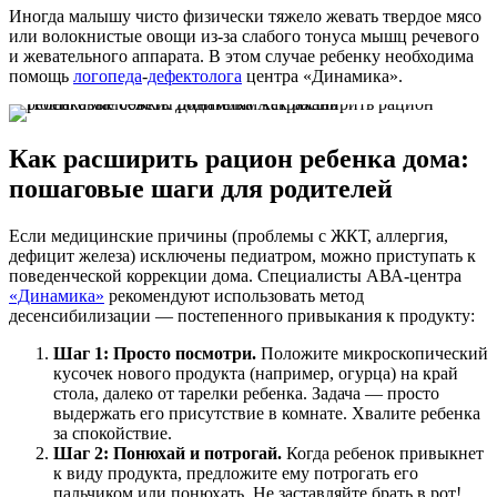
Иногда малышу чисто физически тяжело жевать твердое мясо
или волокнистые овощи из-за слабого тонуса мышц речевого
и жевательного аппарата. В этом случае ребенку необходима
помощь
логопеда
-
дефектолога
центра «Динамика».
Как расширить рацион ребенка дома:
пошаговые шаги для родителей
Если медицинские причины (проблемы с ЖКТ, аллергия,
дефицит железа) исключены педиатром, можно приступать к
поведенческой коррекции дома. Специалисты АВА-центра
«Динамика»
рекомендуют использовать метод
десенсибилизации — постепенного привыкания к продукту:
Шаг 1: Просто посмотри.
Положите микроскопический
кусочек нового продукта (например, огурца) на край
стола, далеко от тарелки ребенка. Задача — просто
выдержать его присутствие в комнате. Хвалите ребенка
за спокойствие.
Шаг 2: Понюхай и потрогай.
Когда ребенок привыкнет
к виду продукта, предложите ему потрогать его
пальчиком или понюхать. Не заставляйте брать в рот!