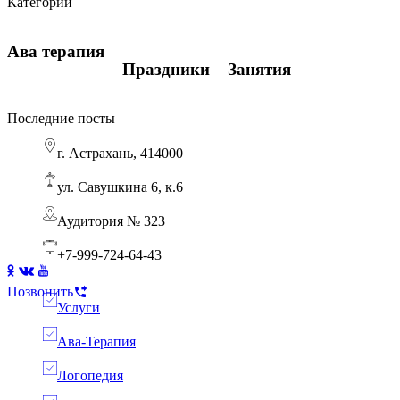
Категории
Ава терапия
Ава терапия
Занятия
Ава терапия
Праздники
Занятия
Последние посты
г. Астрахань, 414000
Ребенок боится горшка: пошаговый АВА-тренинг для родителей
Ава терапия
ул. Савушкина 6, к.6
Аудитория № 323
+7-999-724-64-43
Позвонить
Услуги
Ава-Терапия
Логопедия