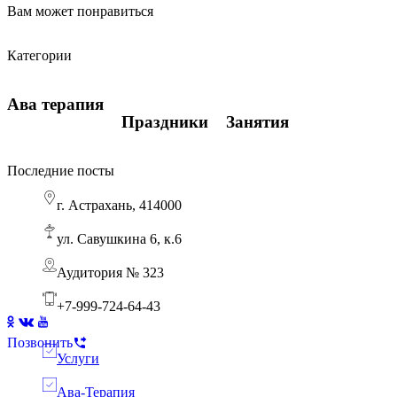
Вам может понравиться
Виды подсказок в обучении
Количество часов
Навыки визуального восприятия
Категории
Ава терапия
Ава терапия
Занятия
Ава терапия
Праздники
Занятия
Последние посты
г. Астрахань, 414000
Ребенок боится горшка: пошаговый АВА-тренинг для родителей
Ава терапия
ул. Савушкина 6, к.6
Аудитория № 323
+7-999-724-64-43
Позвонить
Услуги
Ава-Терапия