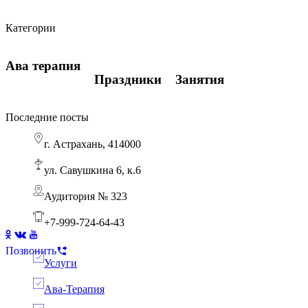
Виды подсказок в обучении
Количество часов
Навыки визуального восприятия
Категории
Ава терапия
Ава терапия
Занятия
Ава терапия
Праздники
Занятия
Последние посты
г. Астрахань, 414000
Ребенок боится горшка: пошаговый АВА-трен
Ава терапия
ул. Савушкина 6, к.6
Аудитория № 323
+7-999-724-64-43
Позвонить
Услуги
Ава-Терапия