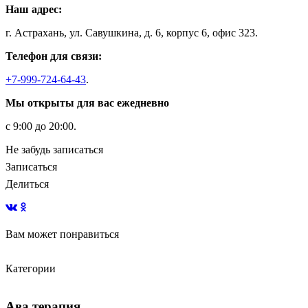
Наш адрес:
г. Астрахань, ул. Савушкина, д. 6, корпус 6, офис 323.
Телефон для связи:
+7-999-724-64-43
.
Мы открыты для вас ежедневно
с 9:00 до 20:00.
Не забудь записаться
Записаться
Делиться
Вам может понравиться
Виды подсказок в обучении
Количество часов
Навыки визуального восприятия
Категории
Ава терапия
Ава терапия
Занятия
Ава терапия