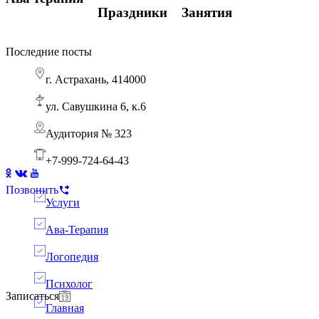
Праздники
Занятия
Последние посты
г. Астрахань, 414000
Ребенок боится горшка: пошаговый АВА-тренинг для родителей
Ава терапия
ул. Савушкина 6, к.6
Аудитория № 323
+7-999-724-64-43
Позвонить
Услуги
Ава-Терапия
Логопедия
Психолог
Записаться
Главная